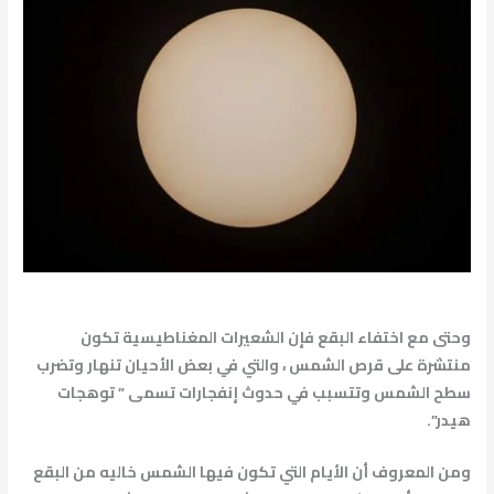
وحتى مع اختفاء البقع فإن الشعيرات المغناطيسية تكون
منتشرة على قرص الشمس ، والتي في بعض الأحيان تنهار وتضرب
سطح الشمس وتتسبب في حدوث إنفجارات تسمى ” توهجات
هيدر”.
ومن المعروف أن الأيام التي تكون فيها الشمس خاليه من البقع