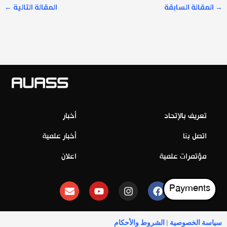
→
المقالة السابقة
المقالة التالية
←
تعريف بالإتحاد
أخبار
اتصل بنا
أخبار علمية
مؤتمرات علمية
اعلان
E
Y
I
F
Payments
n
o
n
a
v
u
s
c
e
t
t
e
l
u
a
b
سياسة الخصوصية
|
الشروط والأحكام