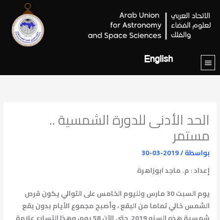
خطي
لى
لمحتوى
English
الحد الأدنى للدورة الشمسية ..
مستمر
بواسطة
/
2019-03-30
إعداد : م. ماجد ابوزاهرة
يوم السبت 30 مارس ولليوم الخامس على التوالي يكون قرص
الشمس خالي تماما من البقع ، وأصبح مجموع الأيام بدون بقع
شمسية هذه السنه 2019 حتى الآن 58 يوم، وهذا التسارع علامة