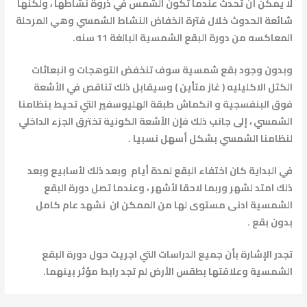
لا يمكن أن تحدث عندما تكون الشمس في ذروة نشاطها ، ولكنها
شائعة الحدوث خلال فترة انخفاض النشاط الشمسي وهي المرحلة
المعاكسه من دورة البقع الشمسية البالغة 11 سنه.
وبدون وجود بقع شمسية سوف تنخفض التوهجات و انبعاثات
الكتل الاكليليه ( غاز متأين ) وسيقابل ذلك تناقص في الأشعة
فوق البنفسجية و انكماش طبقة الهليوسفير التي تحيط بنظامنا
الشمسي ، إلى جانب ذلك فإن الأشعة الكونية تخترق الجزء الداخلي
لنظامنا الشمسي بشكل أسهل نسبيا .
في البداية كان اختفاء البقع لمدة أيام وبعد ذلك لأسابيع وبعد
ذلك امتد لشهر وربما لاحقا لأشهر ، وعندما تصل دورة البقع
الشمسية ادنى مستوى لها من الممكن ان نشهد عام كامل
بدون بقع .
تجدر الإشارة بأن جميع الدراسات التي اجريت حول دورة البقع
الشمسية وعلاقتها بطقس الأرض لم تجد رابط مؤثر بينهما.