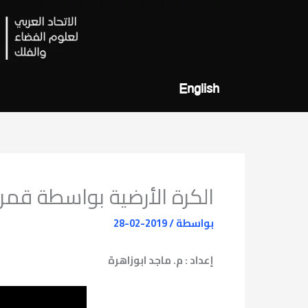
خطي
لى
لمحتوى
English
الكرة الأرضية بواسطة قم
بواسطة
/
2019-02-28
إعداد : م. ماجد ابوزاهرة