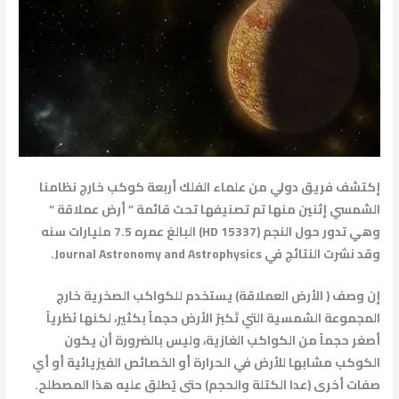
إكتشف فريق دولي من علماء الفلك أربعة كوكب خارج نظامنا
الشمسي إثنين منها تم تصنيفها تحت قائمة ” أرض عملاقة ”
وهي تدور حول النجم (HD 15337) البالغ عمره 7.5 مليارات سنه
وقد نشرت النتائج في Journal Astronomy and Astrophysics.
إن وصف ( الأرض العملاقة) يستخدم للكواكب الصخرية خارج
المجموعة الشمسية التي تَكبرُ الأرض حجماً بكثير، لكنها نَظرياً
أصغر حجماً من الكواكب الغازية، وليس بالضرورة أن يكون
الكوكب مشابها للأرض في الحرارة أو الخصائص الفيزيائية أو أي
صفات أخرى (عدا الكتلة والحجم) حتى يُطلق عليه هذا المصطلح.