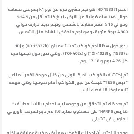
النجم (HD 15337) هو نجم مشرق قزم من نوع K1 يقع على مسافة
حوالي 146 سنه ضوئية من الأرض ، تبلغ كتلته أقل من 14.9%
وحوالي 16 % اصغر مقارنة بالشمس، وتبلغ درجة حرارته حوالي
4,900 درجة مئوية ، وهو نجم منخفض النشاط مثل الشمس.
يدور حول هذا النجم كواكب تمت تسميتها (HD 15337b) و (HD
15337c) و (TOI-402B) و (TOI-402c) ، وهي تدور حول نجمها مرة
كل 4.76 يوم و 17.18 يوم .
تم إكتشاف الكواكب للمرة الأولى من خلال مهمة القمر الصناعي
” تيس TESS” للبحث عن عبور الكواكب أمام نجومها وهي مهمه
تابعه لوكالة الفضاء ناسا .
ثم بعد ذلك تم التحقق من وجودها بإستخدام بيانات المطياف ”
هاربس HARPS” على تلسكوب قطره 3.6 متر تابع للمرصد الأوروبي
الجنوبي في تشيلي.
ووجد الباحثين أن احد تلك الكوكب هو أرض صخرية عملاقة ساخنه