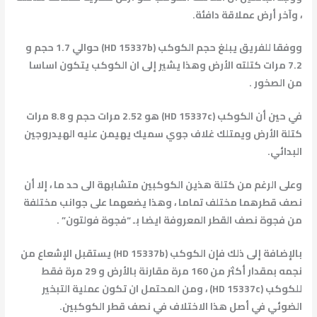
، وآخر أرض عملاقة دافئة.
ووفقا للفريق يبلغ حجم الكوكب (HD 15337b) حوالي 1.7 حجم و
7.2 مرات كتلته الأرض وهذا يشير إلى ان الكوكب يتكون اساسا
من الصخور .
في حين أن الكوكب (HD 15337c) هو 2.52 مرات حجم و 8.8 مرات
كتلة الأرض ويمتلك غلاف جوي سميك يهيمن عليه الهيدروجين
البدائي.
وعلى الرغم من كتلة هذين الكوكبين متشابهة الى حد ما ، إلا أن
نصف قطرهما مختلف تماما ، وهذا يضعهما على جوانب مختلفة
من فجوة نصف القطر المعروفة ايضا بـ “فجوة فولتون” .
بالإضافة إلى ذلك فإن الكوكب (HD 15337b) يستقبل الإشعاع من
نجمه بمقدار أكثر من 160 مرة مقارنة بالأرض و 29 مرة فقط
للكوكب (HD 15337c) ، ومن المحتمل ان تكون عملية التبخير
الضوئي في أصل هذا الاختلاف في نصف قطر الكوكبين.