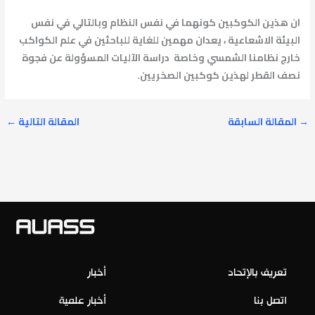
ان هذين الكوكبين كونهما في نفس النظام وبالتالي في نفس
البيئة الاشعاعية ، يعدان مهمين للغاية للباحثين في علم الكواكب
خارج نظامنا الشمسي وخاصة دراسة الآليات المسؤولة عن فجوة
نصف القطر لهذين كوكبين الصخريين.
→
المقالة السابقة
المقالة التالية
←
تعريف بالإتحاد
أخبار
اتصل بنا
أخبار علمية