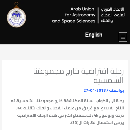
خطي
لى
لمحتوى
English
رحلة افتراضية خارج مجموعتنا
الشمسية
بواسطة
/
2018-04-27
رحلة الى الكواب الستة المكتشفة خارج مجموعتنا الشمسية، تم
انتاج الفيديو مع فريق من علماء الفضاء والفلك بتقنية 360
درجة
وبوضوح 4k ، للاستمتاع اكثر في هذه الرحلة الافتراضية
يرجى استعمال نظارات ال(3D).