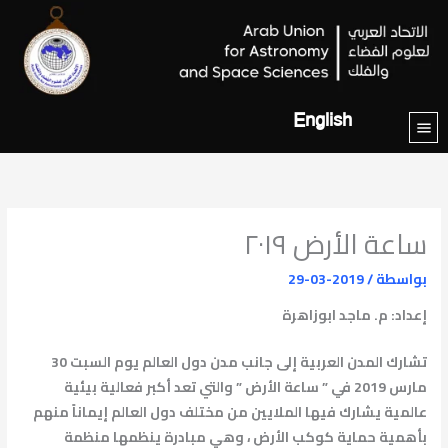
خطي
لى
لمحتوى
English
ساعة الأرض ٢٠١٩
بواسطة
/
2019-03-29
إعداد: م. ماجد ابوزاهرة
تشارك المدن العربية إلى جانب مدن دول العالم يوم السبت 30
مارس 2019 في ” ساعة الأرض ” والتي تعد أكبر فعالية بيئية
عالمية يشارك فيها الملايين من مختلف دول العالم إيماناً منهم
بأهمية حماية كوكب الأرض ، وهي مبادرة ينظمها منظمة