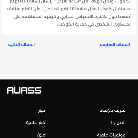
الكربون ، ولكن الهدف من “ساعة الأرض ” إرسال رساله بأننا نهتم
بمستقبل كوكبنا وحل مشكلة التغير المناخي ، وأن نتعلم ونثقف
أنفسنا حول ظاهرة الاحتباس الحراري وكيفية المساهمه على
المستوى الشخصي في حماية الكوكب.
→
المقالة السابقة
المقالة التالية
←
تعريف بالإتحاد
أخبار
اتصل بنا
أخبار علمية
مؤتمرات علمية
اعلان