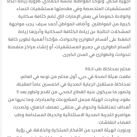
أجهزة فحص. وتؤكد المواطنة عائشة الحمادي، ضرورة زيادة أعداد
المستشفيات المتخصصة وفي مقدمتها مستشفيات النساء
والولادة خصوصاً في بعض الإمارات التي تضم كثافة سكانية
كبيرة من المواطنين. وأضاف المواطن أحمد سيف: يجب مواجهة
المشكلات الناتجة عن زيادة الكثافة السكانية وأبرزها زيادة
الضغط على أقسام الطوارئ والحوادث، مؤكداً أهمية تطوير كافة
أقسام الطوارئ في جميع المستشفيات، أو إنشاء مراكز منفصلة
للحوادث والطوارئ في المدن الكبرى.
مختبر لمحاكاة طب الـ50
نظمت هيئة الصحة في دبي، أول مختبر من نوعه في العالم،
لمحاكاة مستقبل الرعاية الصحية في الخمسين عاماً المقبلة،
وتصور ما سيكون عليه القطاع الصحي من تقدم وتطور بعد 5
عقود، وطرحت الهيئة مجمل المشروعات والمبادرات وما لديها من
أهداف للمناقشة والحوار، في ملتقى للعصف الذهني، وتصدرت
مواضيع التجربة الصحية الاستثنائية والحياة المستدامة وطب
الفضاء النقاشات.
وبلورت الهيئة العديد من الأفكار المبتكرة والخلاقة، في رؤية