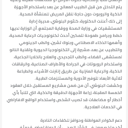
يتم التدخل من قبل الطبيب المعالج عن بعد باستخدام الأجهزة
الذكية والروبوت دون حاجة لنقل المريض للمنشأة الصحية.
إلى ذلك أعلنت الدكتورة، كلثوم البلوشي، مديرة إدارة
المستشفيات في وزارة الصحة ووقاية المجتمع، أن الوزارة لديها
خطط وبرامج طموحة لتمكين أحدث تكنولوجيات الرعاية الصحية،
وأهمها الذكاء الاصطناعي وبلوك تشين، والطب الجينومي
والتطبيب عن بعد، مشيرة إلى التكنولوجيا الحيوية وتقنية النانو
لمستشفى الفضاء، والطب التجديدي والعلاج بالخلايا الجذعية،
واستخدام الروبوتات في الجراحة والأطراف الصناعية، والرقاقات
الذكية، والرعاية المنزلية عن طريق إنترنت الأشياء، والطباعة
ثلاثية الأبعاد لتوفير الأدوية والمستلزمات الطبية.
وكشفت البلوشي، أن من ضمن مشاريع المستقبل خلال العقود
الخمسة المقبلة، زراعة الأجهزة الدقيقة والذكية، التي تتنبأ بأي
أخطار أو مضاعفات قد تصيب الشخص واستخدام الواقع الافتراضي
في الخدمات العلاجية.
دعم الكوادر المواطنة وحوافز للكفاءات النادرة
أكد متخصصون في الشأن الصحي، أن الدولة تمضي قدماً في