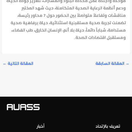
موحدة وأجندة عمل محددة البنود والمسارات، لتعزيز جودة الحياة
ودعم أنظمة الرعاية الصحية المتكاملة، حيث شهد المختبر
مناقشات وتفاعلاً متواصلاً بين الحضور حول 7 محاور رئيسة،
تضمنت تجربة صحية مستقبلية استثنائية، حياة برفاهية صحية
مستدامة، شباباً دائماً، حياة بلا ألم، الإنسان الخارق، طب الفضاء،
ومستقبل اقتصادات الصحة.
→
المقالة السابقة
المقالة التالية
←
تعريف بالإتحاد
أخبار