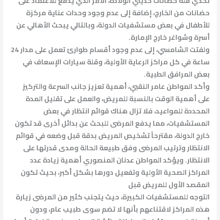
تحدي قلة حضانات حديثي الولادة، الأمر الذي يدفع للاعتماد على
حضانات من الخارج، إضافة إلى عدم وجود وحدات عناية مركزة
للأطفال في بعض مستشفيات الدولة، وبالتالي يبحث الأهالي عن
أسرة وشواغر خارج الإمارة.
ولفتت الشامسي، إلى عدم وجود أقسام طوارئ تعمل على مدار 24
ساعة في كل مراكز الرعاية الأولية، وقلة سيارات الإسعاف في
بعض المرافق الطبية.
وأكد المواطن عامر النقبي، أهمية تعزيز جانب السرعة والتركيز
على أهمية الوقت بالنسبة للمريض، والعمل على تقليل المدة
المحددة للمواعيد، فلا تزال هناك قوائم انتظار في بعض
المستشفيات، مما يدفع المرضى للبحث عن بدائل أخرى قد تكون
خارج الدولة، مقترحاً تشخيص المريض بدقة قبل وضعه في قوائم
الانتظار وترتيب المرضى وفق طبيعة الحالة ومدى قدرتها على
الانتظار. ويؤكد المواطن عدنان المنصوري أهمية زيادة عدد
المراكز الصحية الأولية وتفعيل دورها بشكل أكبر، بحيث تكون
المقصد الأول للمريض قبل
التوجه للمستشفيات الكبيرة، حيث يتجنب كثير من المرضى زيارة
هذه المراكز لاقتناعهم بأنها لا تضم سوى طبيب عام، ودون