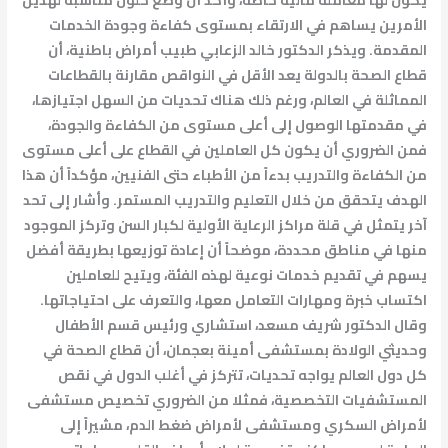
يكون لها معاملة مالية خاصة، وأكد أن وضع حلول مناسبة لهذين
الأمرين يساهم في الارتقاء بمستوى كفاءة وجودة الخدمات
المقدمة. ويذكر الدكتور خالد الزعابي طبيب أمراض باطنية، أن
قطاع الصحة بالدولة يعد الأقل في النواقص مقارنة بالقطاعات
المماثلة في العالم، ورغم ذلك هناك تحديات من السهل اجتيازها،
في مقدمتها الوصول إلى أعلى مستوى من الكفاءة والجودة،
فمن الضروري أن يكون كل العاملين في القطاع على أعلى مستوى
من الكفاءة والتدريب بدءاً من الأطباء حتى الفنيين، مؤكداً أن هذا
الهدف يتحقق من خلال التعليم والتدريب المستمر. وأشار إلى تحد
آخر يتمثل في قلة مراكز الرعاية الأولية لكبار السن وتركز الموجود
منها في مناطق محددة، موضحاً أن إعادة توزيعها بطريقة أفضل
يسهم في تقديم خدمات نوعية لهذه الفئة، ويتيح للعاملين
اكتساب خبرة ومهارات التعامل معها، والتعرف على احتياجاتها.
وقال الدكتور شريف مسعد، استشاري ورئيس قسم الأطفال
وحديثي الولادة بمستشفى أمينة بعجمان، أن قطاع الصحة في
كل دول العالم يواجه تحديات، تتركز في أغلب الدول في نقص
المستشفيات التخصصية، فمثلا من الضروري تخصيص مستشفى
لأمراض السكري ومستشفى لأمراض ضغط الدم، مشيراً إلى