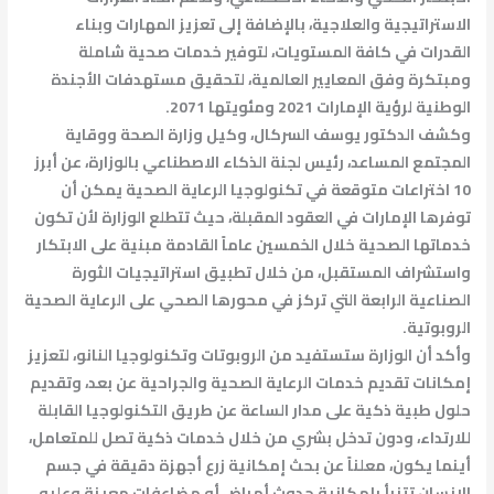
الاستراتيجية والعلاجية، بالإضافة إلى تعزيز المهارات وبناء
القدرات في كافة المستويات، لتوفير خدمات صحية شاملة
ومبتكرة وفق المعايير العالمية، لتحقيق مستهدفات الأجندة
الوطنية لرؤية الإمارات 2021 ومئويتها 2071.
وكشف الدكتور يوسف السركال، وكيل وزارة الصحة ووقاية
المجتمع المساعد، رئيس لجنة الذكاء الاصطناعي بالوزارة، عن أبرز
10 اختراعات متوقعة في تكنولوجيا الرعاية الصحية يمكن أن
توفرها الإمارات في العقود المقبلة، حيث تتطلع الوزارة لأن تكون
خدماتها الصحية خلال الخمسين عاماً القادمة مبنية على الابتكار
واستشراف المستقبل، من خلال تطبيق استراتيجيات الثورة
الصناعية الرابعة التي تركز في محورها الصحي على الرعاية الصحية
الروبوتية.
وأكد أن الوزارة ستستفيد من الروبوتات وتكنولوجيا النانو، لتعزيز
إمكانات تقديم خدمات الرعاية الصحية والجراحية عن بعد، وتقديم
حلول طبية ذكية على مدار الساعة عن طريق التكنولوجيا القابلة
للارتداء، ودون تدخل بشري من خلال خدمات ذكية تصل للمتعامل،
أينما يكون، معلناً عن بحث إمكانية زرع أجهزة دقيقة في جسم
الإنسان تتنبأ بإمكانية حدوث أمراض أو مضاعفات معينة وعليه