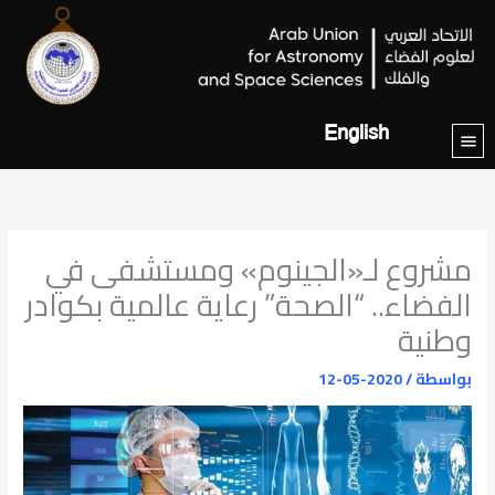
خطي
لى
لمحتوى
English
مشروع لـ«الجينوم» ومستشفى في
الفضاء.. “الصحة” رعاية عالمية بكوادر
وطنية
بواسطة
/
2020-05-12