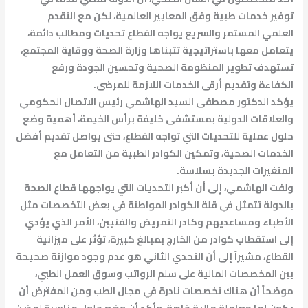
توفير خدمات طبية وفق المعايير العالمية، لكن مع التقدم
العلمي المستمر والسريع يواجه القطاع تحديات ومطالب دائمة،
يتعامل معها باستراتيجية تتبناها وزارة الصحة ووقاية المجتمع،
تستهدف تطوير المنظومة الصحية وتحسين الجودة ورفع
الكفاءة وتقديم أرقى الخدمات اللازمة للمرضى.
يؤكد الدكتور مصطفى السيد الهاشمي رئيس الاتصال الحكومي
والعلاقات الدولية بمستشفى خليفة برأس الخيمة، أهمية وضع
حلول عملية للتحديات التي تواجه القطاع، حتى يواصل تقديم أفضل
الخدمات الصحية، وتمكين الكوادر الطبية من التعامل مع
المتغيرات الجديدة بسلاسة.
ولفت الهاشمي، إلى أن أكبر التحديات التي يواجهها قطاع الصحة
بالدولة تتمثل في قلة الكوادر المواطنة في بعض التخصصات مثل
الأطباء ومساعديهم وكادر التمريض والفنيين، الأمر الذي يؤدي
إلى استقطاب كوادر من الخارج بمبالغ كبيرة، تؤثر على ميزانية
القطاع، مشيراً إلى أن التحدي الثاني هو عدم وجود موازنة صحيحة
بين المخصصات المالية على سلم الرواتب وسوق العمل الطبي،
موضحاً أن هناك تخصصات نادرة في مجال الطب ومن المفترض أن