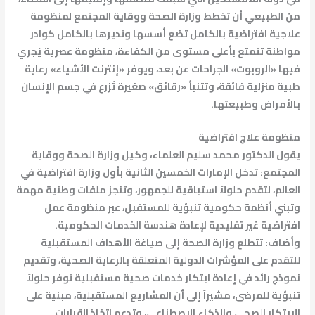
من الطبيعي أن تخطط وزارة الصحة ووقاية المجتمع لمنظومة
علاجية افتراضية بالكامل تضع أسسها وتديرها بالكامل كوادر
مواطنة تتمتع بأعلى مستوى من الكفاءة، منظومة عصرية يُجري
فيها «الروبوت» الجراحات عن بعد، ويوفر «إنترنت الأشياء» رعاية
طبية منزلية فائقة، وتتنبأ «رقائق» صغيرة تُزرع في جسم الإنسان
بالأمراض وطبيعتها.
منظومة علاج افتراضية
يقول الدكتور محمد سليم العلماء، وكيل وزارة الصحة ووقاية
المجتمع: تدخل الإمارات الخمسين الثانية بأول وزارة افتراضية في
العالم، لتقدم حلولاً استباقية للجمهور، وتنجز ملفات وطنية مهمة
وتبني أنظمة حكومية تنبؤية للمستقبل، عبر منظومة عمل
افتراضية غير تقليدية لإعادة هندسة الخدمات الحكومية.
وأضاف: تتطلع وزارة الصحة إلى صياغة الأهداف المستقبلية
للتقدم على المؤشرات الدولية المتعلقة بالرعاية الصحية، وتقديم
نموذج رائد في إعادة ابتكار خدمات صحية مستقبلية توفر حلولاً
تنبؤية للمرضى، مشيراً إلى أن المشاريع المستقبلية، مبنية على
الابتكار الصحي والذكاء الاصطناعي، وتدعم اتخاذ القرارات