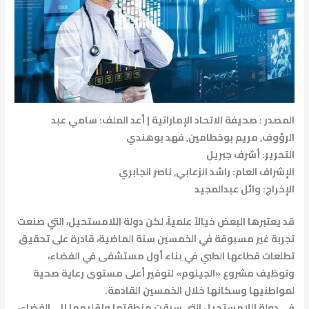
المصدر : صحيفة الاتحاد الإماراتية | أعد الملف: سامي عبد
الرؤوف, مريم بوخطامين, فهد بوهندي
التحرير: أشرف جبريل
الإشراف العام: راشد الزعابي, ناصر الجابري
الإخراج: وائل عبدالمجيد
قد يعتبرها البعض خيالاً علمياً، لكن دولة اللامستحيل، التي صنعت
تجربة غير مسبوقة في الخمسين سنة الماضية، قادرة على تحقيق
تطلعات قطاعها الطبي في بناء أول مستشفى في الفضاء،
وتوظيف مشروع «الجينوم» لتوفير أعلى مستوى رعاية صحية
لمواطنيها وسكانها خلال الخمسين القادمة.
في دولة اللامستحيل التي سبقت منطقتها وإقليمها إلى الفضاء،