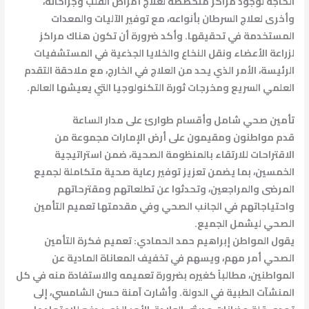
الحاجة لوجود مراكز متخصصة لعلاج أمراض القلب وجراحاته،
وأخرى لعلاج السرطان بأنواعه، مع توفير الآليات والمعدات
المستخدمة في تحقيقها. وأكد ضرورة أن تكون هناك مراكز
لزراعة الأعضاء ونقل النخاع والخلايا الجذعية في المستشفيات
الرئيسة، الأمر الذي يحد من العلاج في الخارج، مع ملاحقة التقدم
العلمي السريع ومخرجات ثورة التكنولوجيا التي يعيشها العالم.
تأمين صحي شامل وأقسام طوارئ على مدار الساعة
قدم مواطنون ومقيمون على أرض الإمارات مجموعة من
الاقتراحات للارتقاء بالمنظومة الصحية، ضمن استراتيجية
الخمسين، بما يضمن تعزيز توفير رعاية صحية متكاملة لجميع
المرضى والمراجعين، وتحدثوا عن تطلعاتهم ومقترحاتهم
واحتياجاتهم في الجانب الصحي وفي مقدمتها تعميم التأمين
الصحي ليشمل الجميع.
يقول المواطن إبراهيم حمد الحمادي: تعميم فكرة التأمين
الصحي أمر مهم، ويسهم في تخفيف المعاناة المادية عن
المواطنين، مطالباً كغيره بضرورة تعميمه والاستفادة منه في كل
المنشآت الطبية في الدولة. وأشارت آمنة حسن الشامسي، إلى