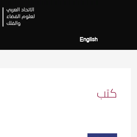
خطي
لى
لمحتوى
English
كتب