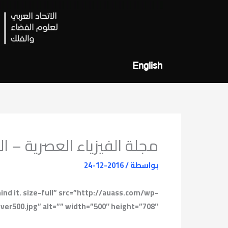
خطي
لى
لمحتوى
English
مجلة الفيزياء العصرية – العد
بواسطة
/
2016-12-24
hind it. size-full” src=”http://auass.com/wp-
r500.jpg” alt=”” width=”500″ height=”708″>