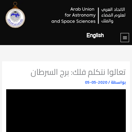
خطي
لى
لمحتوى
English
تعالوا نتكلم فلك: برج السرطان
بواسطة
/
2020-05-05