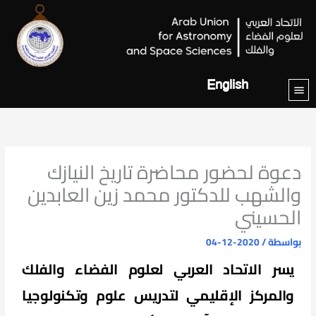
خطي
لى
لمحتوى
English
دعوة لحضور محاضرة تاريخ النيازك
والشهب للدكتور محمد زين العابدين
الحسيني
بواسطة
/
2020-12-04
يسر الاتحاد العربي لعلوم الفضاء والفلك
والمركز الإقليمي لتدريس علوم وتكنولوجيا