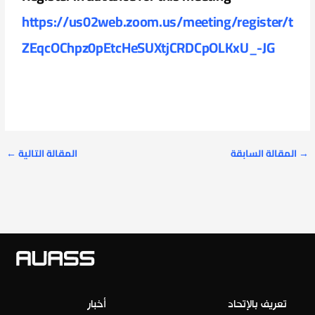
https://us02web.zoom.us/meeting/register/t
ZEqcOChpz0pEtcHeSUXtjCRDCpOLKxU_-JG
→
المقالة السابقة
المقالة التالية
←
تعريف بالإتحاد
أخبار